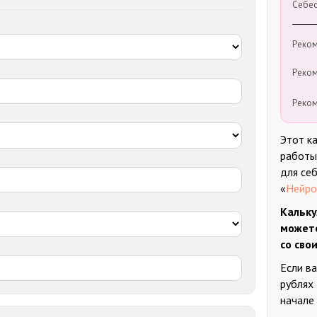
Себес
Реком
Реком
Реком
Этот к
работы 
для себ
«
Нейро
Кальку
можете
со сво
Если в
рублях
начале