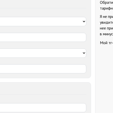
Обрати
тарифна
Я не пр
увидит
нее пр
в минус
Мой тг