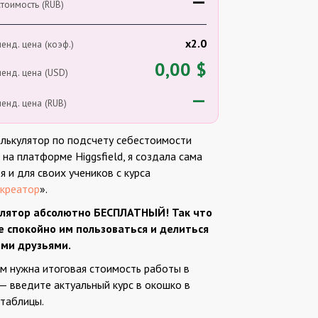
—
тоимость (RUB)
x2.0
енд. цена (коэф.)
0,00 $
енд. цена (USD)
—
енд. цена (RUB)
алькулятор по подсчету себестоимости
на платформе Higgsfield, я создала сама
я и для своих учеников с курса
креатор
».
лятор абсолютно БЕСПЛАТНЫЙ! Так что
 спокойно им пользоваться и делиться
ими друзьями.
ам нужна итоговая стоимость работы в
 — введите актуальный курс в окошко в
 таблицы.