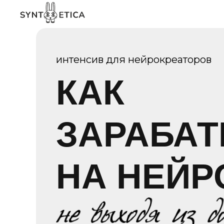
интенсив для нейрокреаторов
КАК
ЗАРАБА
НА НЕЙР