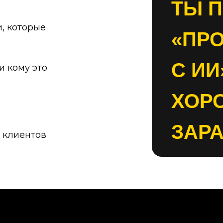
ТЫ 
, которые
«ПРО
С ИИ
и кому это
ХОР
ЗАР
 клиентов