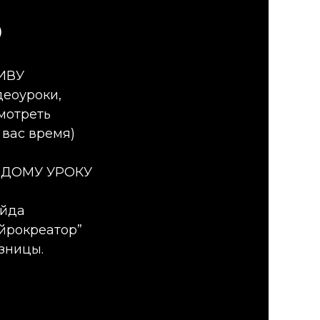
О
ИВУ
деоуроки,
мотреть
 вас время)
ЖДОМУ УРОКУ
ейда
ейрокреатор”
зницы.