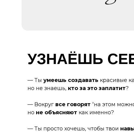
УЗНАЁШЬ СЕ
— Ты
умеешь создавать
красивые ка
но не знаешь,
кто за это заплатит
?
— Вокруг
все говорят
“на этом можно
но
не объясняют
как именно?
— Ты просто хочешь, чтобы твои
навы